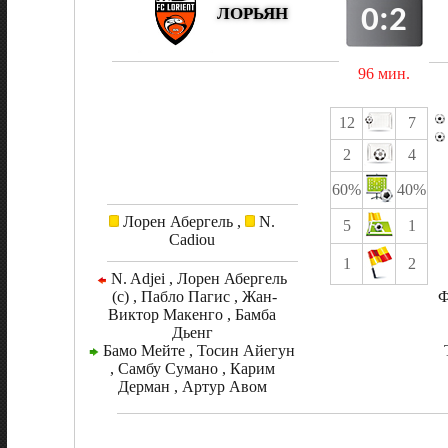
0:2
ЛОРЬЯН
96 мин.
12
7
2
4
60%
40%
Лорен Абергель ,
N.
5
1
Cadiou
1
2
N. Adjei , Лорен Абергель
(c) , Пабло Пагис , Жан-
Ф
Виктор Макенго , Бамба
Дьенг
Бамо Мейте , Тосин Айегун
, Самбу Сумано , Карим
Дерман , Артур Авом