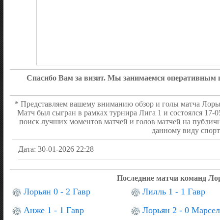
Спасибо Вам за визит. Мы занимаемся оперативным 
* Представляем вашему вниманию обзор и голы матча Лорьян
Матч был сыгран в рамках турнира Лига 1 и состоялся 17-
поиск лучших моментов матчей и голов матчей на публич
данному виду спорт
Дата: 30-01-2026 22:28
Последние матчи команд Ло
Лорьян 0 - 2 Гавр
Лилль 1 - 1 Гавр
Анже 1 - 1 Гавр
Лорьян 2 - 0 Марсел