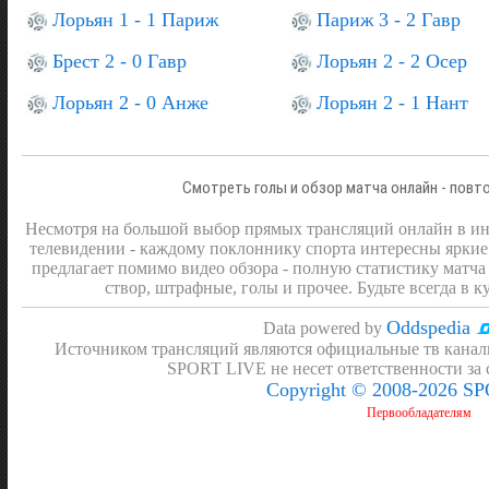
Лорьян 1 - 1 Париж
Париж 3 - 2 Гавр
Брест 2 - 0 Гавр
Лорьян 2 - 2 Осер
Лорьян 2 - 0 Анже
Лорьян 2 - 1 Нант
Смотреть голы и обзор матча онлайн - повт
Несмотря на большой выбор прямых трансляций онлайн в инт
телевидении - каждому поклоннику спорта интересны яркие
предлагает помимо видео обзора - полную статистику матча 
створ, штрафные, голы и прочее. Будьте всегда в к
Oddspedia
Data powered by
Источником трансляций являются официальные тв канал
SPORT LIVE не несет ответственности за
Copyright © 2008-2026 S
Первообладателям