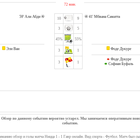
72 мин.
59' Али Абди
41' Мбвана Саматта
10
9
3
5
45%
55%
Эли Ваи
Фоде Дукуре
3
1
Фоде Дукуре
3
1
Софиан Буфаль
. Обзор по данному событию вероятно устарел. Мы занимаемся оперативным пои
событию.
манию обзор и голы матча Ницца 1 - 1 Гавр онлайн. Вид спорта - Футбол. Матч был сы