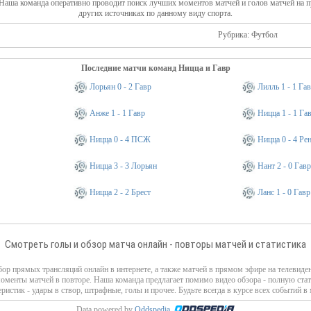
. Наша команда оперативно проводит поиск лучших моментов матчей и голов матчей на 
других источниках по данному виду спорта.
Рубрика: Футбол
Последние матчи команд Ницца и Гавр
Лорьян 0 - 2 Гавр
Лилль 1 - 1 Га
Анже 1 - 1 Гавр
Ницца 1 - 1 Га
Ницца 0 - 4 ПСЖ
Ницца 0 - 4 Ре
Ницца 3 - 3 Лорьян
Нант 2 - 0 Гавр
Ницца 2 - 2 Брест
Ланс 1 - 0 Гавр
Смотреть голы и обзор матча онлайн - повторы матчей и статистика
ор прямых трансляций онлайн в интернете, а также матчей в прямом эфире на телевиде
моменты матчей в повторе. Наша команда предлагает помимо видео обзора - полную стат
еристик - удары в створ, штрафные, голы и прочее. Будьте всегда в курсе всех событий в 
Data powered by
Oddspedia