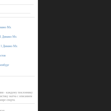
инамо Мх
 1 Динамо Мх
- 1 Динамо Мх
остов
ренбург
нии - каждому поклоннику
истику матча с описанием
мире спорта.
нгах