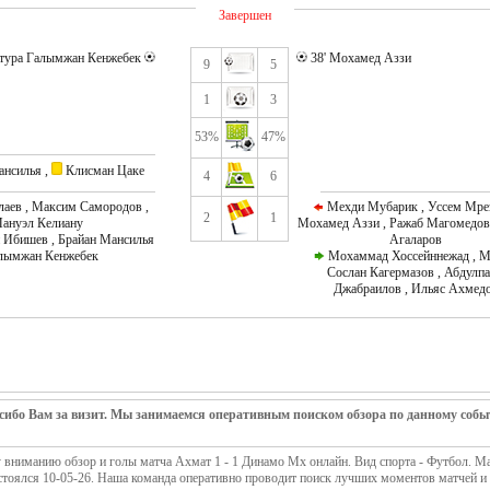
Завершен
интура Галымжан Кенжебек
38' Мохамед Аззи
9
5
1
3
53%
47%
нсилья ,
Клисман Цаке
4
6
аев , Максим Самородов ,
Мехди Мубарик , Уссем Мрез
2
1
ануэл Келиану
Мохамед Аззи , Ражаб Магомедов
 Ибишев , Брайан Мансилья
Агаларов
алымжан Кенжебек
Мохаммад Хоссейннежад , М
Сослан Кагермазов , Абдулп
Джабраилов , Ильяс Ахмед
сибо Вам за визит. Мы занимаемся оперативным поиском обзора по данному собы
вниманию обзор и голы матча Ахмат 1 - 1 Динамо Мх онлайн. Вид спорта - Футбол. М
стоялся 10-05-26. Наша команда оперативно проводит поиск лучших моментов матчей и