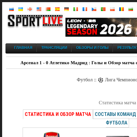
ГЛАВНАЯ
ТРАНСЛЯЦИИ
ОБЗОРЫ И ГОЛЫ
РЕЗУЛЬТА
Арсенал 1 - 0 Атлетико Мадрид : Голы и Обзор матча 
Футбол ::
Лига Чемпионов
Статистика матча
СТАТИСТИКА И ОБЗОР МАТЧА
СОСТАВЫ КОМАНД
ФУТБОЛА