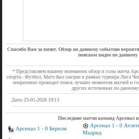
Спасибо Вам за визит. Обзор по данному событию вероя
поиском видео по данному
* Представляем вашему вниманию обзор и голы матча Арс
спорта - Футбол. Матч был сыгран в рамках турнира Лига Че
оперативно проводит поиск лучших моментов матчей и го
других источниках по данному 
Дата: 25-01-2026 19:13
Последние матчи команд Арсенал 
Арсенал 1 - 0 Атлет
Арсенал 1 - 0 Бернли
Мадрид