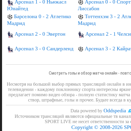
Арсенал 1 - 0 Ньюкасл
Арсенал 0 - 0 Спор
Юнайтед
Лиссабон
Барселона 0 - 2 Атлетико
Тоттенхэм 3 - 2 Атл
Мадрид
Мадрид
Арсенал 2 - 0 Эвертон
Арсенал 2 - 1 Челси
Арсенал 3 - 0 Сандерленд
Арсенал 3 - 2 Кайра
Смотреть голы и обзор матча онлайн - повт
Несмотря на большой выбор прямых трансляций онлайн в инт
телевидении - каждому поклоннику спорта интересны яркие
предлагает помимо видео обзора - полную статистику матча 
створ, штрафные, голы и прочее. Будьте всегда в к
Oddspedia
Data powered by
Источником трансляций являются официальные тв канал
SPORT LIVE не несет ответственности за
Copyright © 2008-2026 S