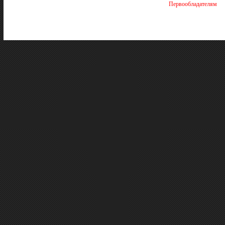
Первообладателям