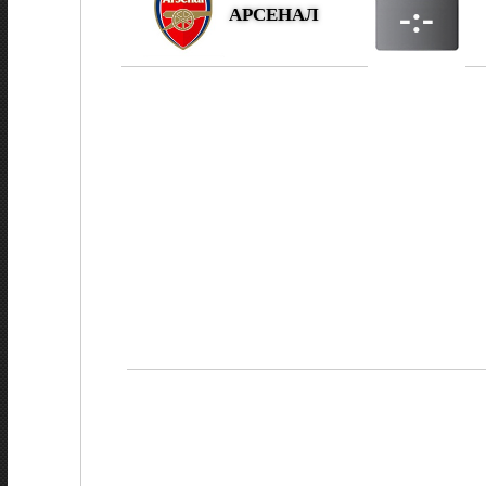
-:-
АРСЕНАЛ