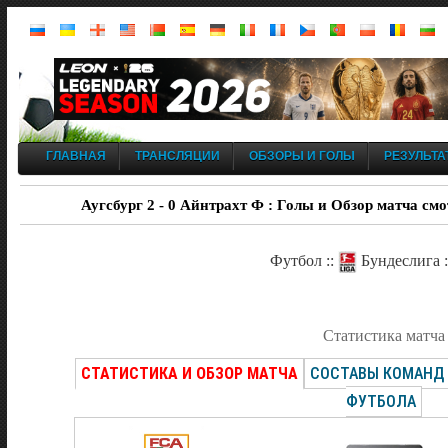
ГЛАВНАЯ
ТРАНСЛЯЦИИ
ОБЗОРЫ И ГОЛЫ
РЕЗУЛЬТА
Аугсбург 2 - 0 Айнтрахт Ф : Голы и Обзор матча смо
Футбол ::
Бундеслига :
Статистика матча
СТАТИСТИКА И ОБЗОР МАТЧА
СОСТАВЫ КОМАНД
ФУТБОЛА