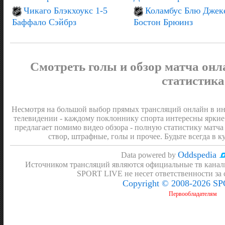
04:10
Удаление - 2 мин
Чикаго Блэкхоукс 1-5
Коламбус Блю Джеке
Задоров Никита
04:10
Удаление - 2 мин
Баффало Сэйбрз
Бостон Брюинз
Линдхольм Элиас
01:10
Удаление - 2 мин
Далин Расмус
01:10
Удаление - 2 мин
ПЕРВЫЙ ПЕРИОД
0:0
Смотреть голы и обзор матча онл
статистика
Несмотря на большой выбор прямых трансляций онлайн в инт
телевидении - каждому поклоннику спорта интересны яркие
предлагает помимо видео обзора - полную статистику матча 
створ, штрафные, голы и прочее. Будьте всегда в к
Oddspedia
Data powered by
Источником трансляций являются официальные тв канал
SPORT LIVE не несет ответственности за
Copyright © 2008-2026 S
Первообладателям