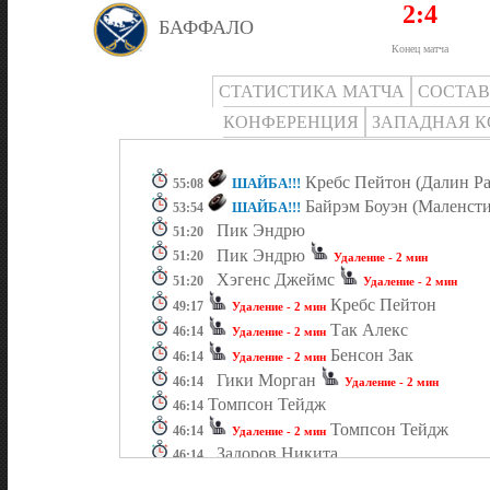
2:4
БАФФАЛО
Конец матча
СТАТИСТИКА МАТЧА
СОСТА
КОНФЕРЕНЦИЯ
ЗАПАДНАЯ 
Кребс Пейтон (Далин Рас
ШАЙБА!!!
55:08
Байрэм Боуэн (Маленстин
ШАЙБА!!!
53:54
Пик Эндрю
51:20
Пик Эндрю
51:20
Удаление - 2 мин
Хэгенс Джеймс
51:20
Удаление - 2 мин
Кребс Пейтон
49:17
Удаление - 2 мин
Так Алекс
46:14
Удаление - 2 мин
Бенсон Зак
46:14
Удаление - 2 мин
Гики Морган
46:14
Удаление - 2 мин
Томпсон Тейдж
46:14
Томпсон Тейдж
46:14
Удаление - 2 мин
Задоров Никита
46:14
Задоров Никита
46:14
Удаление - 2 мин