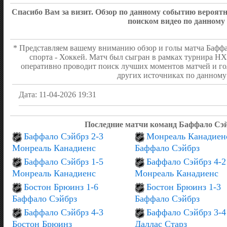
Стэнли Логан
42:26
Удаление - 5 мин
Спасибо Вам за визит. Обзор по данному событию вероя
Маленстин Бек
42:26
Удаление - 2 мин
поиском видео по данному
Кастелик Марк
42:26
Удаление - 5 мин
Макэвой Чарли
42:26
Удаление - 2 мин
* Представляем вашему вниманию обзор и голы матча Баффа
Макэвой Чарли
42:26
Удаление - 2 мин
спорта - Хоккей. Матч был сыгран в рамках турнира НХ
0:4 Арвидссон Виктор
(
ШАЙБА!!!
40:16
оперативно проводит поиск лучших моментов матчей и го
Аспирот Джонатан)
других источниках по данному 
0:3 Заха Павел
(Пастрня
ШАЙБА!!!
38:10
ТРЕТИЙ ПЕРИОД
2:1
Дата: 11-04-2026 19:31
Томпсон Тейдж
37:55
Удаление - 2 мин
0:2 Гики Морган
(Пастр
ШАЙБА!!!
36:29
Последние матчи команд Баффало Сэй
Жанно Таннер
29:59
Удаление - 2 мин
Баффало Сэйбрз 2-3
Монреаль Канадиен
Байрэм Боуэн
27:38
Удаление - 2 мин
Монреаль Канадиенс
Баффало Сэйбрз
0:1 Арвидссон Виктор
(
ШАЙБА!!!
24:54
Миттельштадт Кейси)
Баффало Сэйбрз 1-5
Баффало Сэйбрз 4-2
Пастрняк Давид
19:29
Монреаль Канадиенс
Монреаль Канадиенс
Удаление - 2 мин
ВТОРОЙ ПЕРИОД
0:3
Бостон Брюинз 1-6
Бостон Брюинз 1-3
Тимминс Конор
10:40
Удаление - 2 мин
Баффало Сэйбрз
Баффало Сэйбрз
Доан Джош
08:43
Удаление - 2 мин
Баффало Сэйбрз 4-3
Баффало Сэйбрз 3-4
Маленстин Бек
04:10
Удаление - 2 мин
Бостон Брюинз
Даллас Старз
Задоров Никита