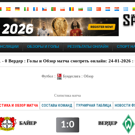
АНСЛЯЦИИ
ОБЗОРЫ И ГОЛЫ
РЕЗУЛЬТАТЫ ОНЛАЙН
СПОРТ НА
 - 0 Вердер : Голы и Обзор матча смотреть онлайн: 24-01-2026 
Футбол ::
Бундеслига :: Обзор
Статистика матча
СТИКА И ОБЗОР МАТЧА
СОСТАВЫ КОМАНД
ТУРНИРНАЯ ТАБЛИЦА
НОВОСТИ Ф
1:0
БАЙЕР
ВЕРДЕР