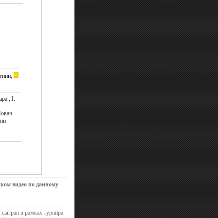
тини,
а , I.
Йован
ни
ском видео по данному
 сыгран в рамках турнира