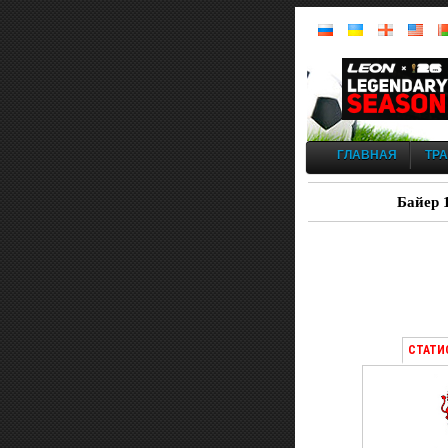
ГЛАВНАЯ
ТР
Байер 1
СТАТИ