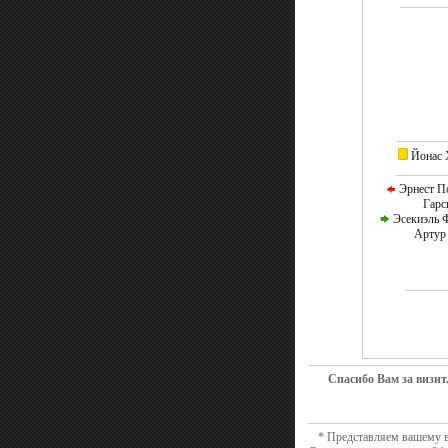
Йонас 
Эрнест По
Гарс
Эсекиэль Ф
Артур 
Спасибо Вам за визит
* Представляем вашему в