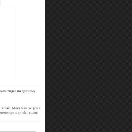
ском видео по данному
Теннис. Матч был сыгран в
 моментов матчей и голов