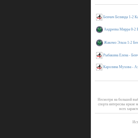
Бенчич Белинда 1-2 
Андреева Мирра 0-2 
Жакемо Эльза 1-2 Бе
Рыбакина Елена - Бен
Каролина Мухова - А
Несмотря на большой выб
спорта интересны яркие 
всех характ
Ист