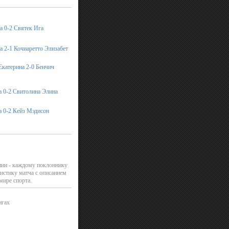
а 0-2 Святек Ига
а 2-1 Кочиаретто Элизабет
Екатерина 2-0 Бенчич
а 0-2 Свитолина Элина
а 0-2 Кейз Мэдисон
нии - каждому поклоннику
истику матча с описанием
мире спорта.
нгах