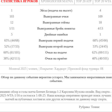
СТАТИСТИКА ИГРОКОВ
ХРОНОЛОГИЯ МАТЧА
TOP 20 ATP
TOP 20 WTA
1
Эйсы (подача на вылет)
4
103
Выигранные очки
109
12
Выигранные геймы
18
1/11
Выигранные брейк-поинты
4/13
5
Двойные ошибки
1
65% (44/68)
Выигрыш первой подачи
68% (45/66)
52% (17/33)
Выигрыш второй подачи
53% (24/45)
60% (61/101)
Очки на подаче
62% (69/111)
38% (42/111)
Очки на приёме
40% (40/101)
Montreal 2025 | women, | Покрытие: Хардкорт | Призовой фонд турнира: 0$
. Обзор по данному событию вероятно устарел. Мы занимаемся оперативным пои
событию.
иманию обзор и голы матча Бенчич Белинда 1-2 Каролина Мухова онлайн. Вид спорта - 
 2025-WTA-1/16 и состоялся 1-08-25. Наша команда оперативно проводит поиск лучших
матчей на публичных хостингах или других источниках по данному виду спорта.
Рубрика: Теннис