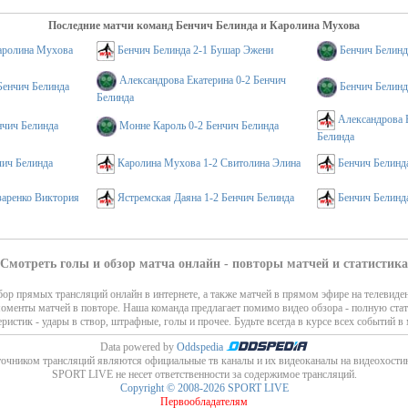
Последние матчи команд Бенчич Белинда и Каролина Мухова
Каролина Мухова
Бенчич Белинда 2-1 Бушар Эжени
Бенчич Белинд
Александрова Екатерина 0-2 Бенчич
Бенчич Белинда
Бенчич Белинд
Белинда
Александрова 
нчич Белинда
Монне Кароль 0-2 Бенчич Белинда
Белинда
чич Белинда
Каролина Мухова 1-2 Свитолина Элина
Бенчич Белинд
заренко Виктория
Ястремская Даяна 1-2 Бенчич Белинда
Бенчич Белинд
Смотреть голы и обзор матча онлайн - повторы матчей и статистика
ор прямых трансляций онлайн в интернете, а также матчей в прямом эфире на телевиде
моменты матчей в повторе. Наша команда предлагает помимо видео обзора - полную стат
еристик - удары в створ, штрафные, голы и прочее. Будьте всегда в курсе всех событий в 
Data powered by
Oddspedia
очником трансляций являются официальные тв каналы и их видеоканалы на видеохости
SPORT LIVE не несет ответственности за содержимое трансляций.
Copyright © 2008-2026 SPORT LIVE
Первообладателям