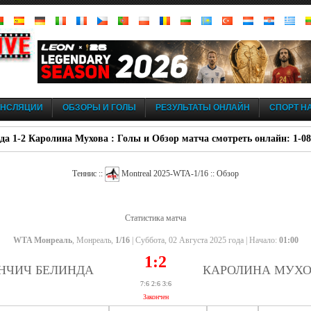
АНСЛЯЦИИ
ОБЗОРЫ И ГОЛЫ
РЕЗУЛЬТАТЫ ОНЛАЙН
СПОРТ НА
а 1-2 Каролина Мухова : Голы и Обзор матча смотреть онлайн: 1-08
Теннис ::
Montreal 2025-WTA-1/16 :: Обзор
Статистика матча
WTA Монреаль
, Монреаль,
1/16
| Суббота, 02 Августа 2025 года | Начало:
01:00
1:2
НЧИЧ БЕЛИНДА
КАРОЛИНА МУХ
7:6 2:6 3:6
Закончен