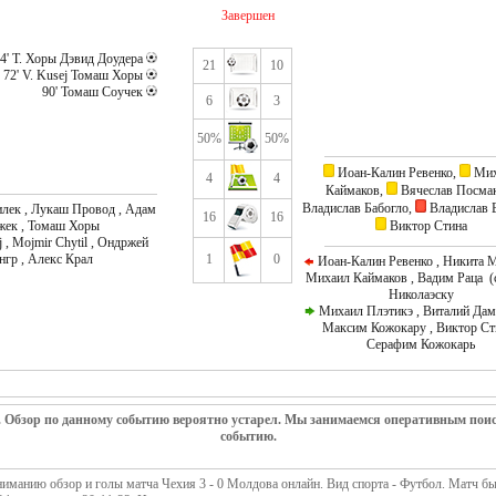
Завершен
4' Т. Хоры Дэвид Доудера
21
10
72' V. Kusej Томаш Хоры
90' Томаш Соучек
6
3
50%
50%
Иоан-Калин Ревенко,
Мих
4
4
Каймаков,
Вячеслав Посма
Владислав Бабогло,
Владислав Б
лек , Лукаш Провод , Адам
16
16
жек , Томаш Хоры
Виктор Стина
j , Mojmir Chytil , Ондржей
нгр , Алекс Крал
1
0
Иоан-Калин Ревенко , Никита М
Михаил Каймаков , Вадим Раца (c
Николаэску
Михаил Плэтикэ , Виталий Дам
Максим Кожокару , Виктор Сти
Серафим Кожокарь
. Обзор по данному событию вероятно устарел. Мы занимаемся оперативным пои
событию.
иманию обзор и голы матча Чехия 3 - 0 Молдова онлайн. Вид спорта - Футбол. Матч бы