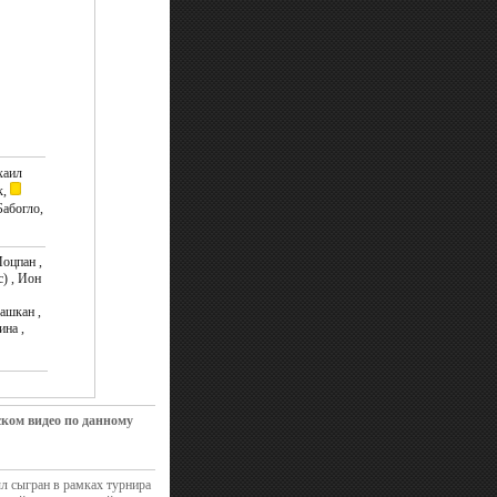
аил
к,
абогло,
оцпан ,
) , Ион
ашкан ,
на ,
ском видео по данному
л сыгран в рамках турнира