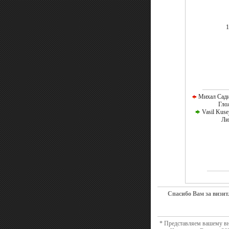
1
Михал Сади
Гло
Vasil Kuse
Ли
Спасибо Вам за визит
* Представляем вашему вн