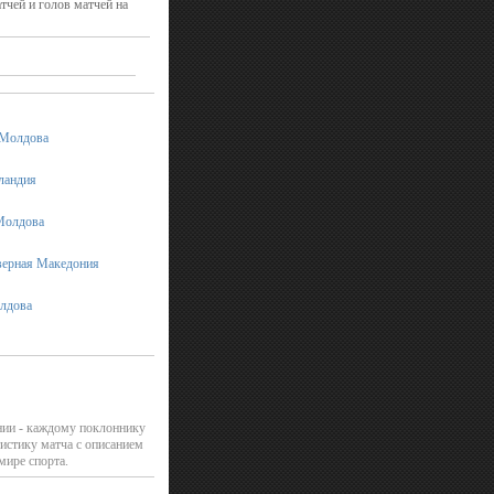
чей и голов матчей на
 Молдова
рландия
 Молдова
еверная Македония
олдова
нии - каждому поклоннику
истику матча с описанием
мире спорта.