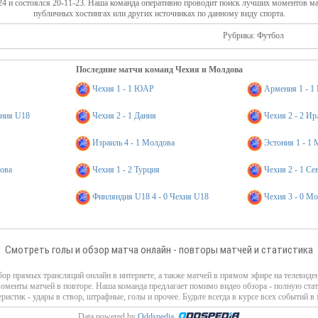
4 и состоялся 20-11-23. Наша команда оперативно проводит поиск лучших моментов мат
публичных хостингах или других источниках по данному виду спорта.
Рубрика: Футбол
Последние матчи команд Чехия и Молдова
Чехия 1 - 1 ЮАР
Армения 1 - 1
ыния U18
Чехия 2 - 1 Дания
Чехия 2 - 2 И
Израиль 4 - 1 Молдова
Эстония 1 - 1
дова
Чехия 1 - 2 Турция
Чехия 2 - 1 С
Финляндия U18 4 - 0 Чехия U18
Чехия 3 - 0 М
Смотреть голы и обзор матча онлайн - повторы матчей и статистика
ор прямых трансляций онлайн в интернете, а также матчей в прямом эфире на телевиде
моменты матчей в повторе. Наша команда предлагает помимо видео обзора - полную стат
еристик - удары в створ, штрафные, голы и прочее. Будьте всегда в курсе всех событий в 
Data powered by
Oddspedia