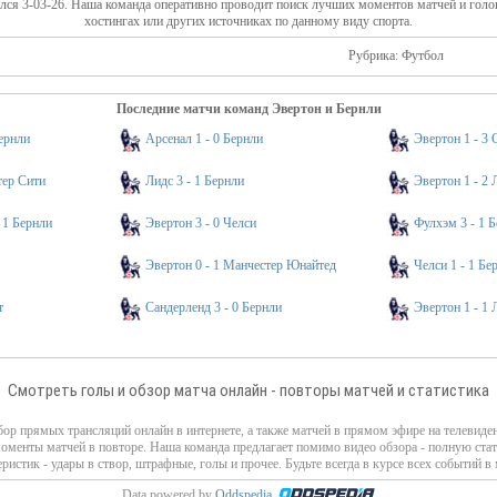
ялся 3-03-26. Наша команда оперативно проводит поиск лучших моментов матчей и голо
хостингах или других источниках по данному виду спорта.
Рубрика: Футбол
Последние матчи команд Эвертон и Бернли
Бернли
Арсенал 1 - 0 Бернли
Эвертон 1 - 3
тер Сити
Лидс 3 - 1 Бернли
Эвертон 1 - 2 
 1 Бернли
Эвертон 3 - 0 Челси
Фулхэм 3 - 1 
Эвертон 0 - 1 Манчестер Юнайтед
Челси 1 - 1 Бе
т
Сандерленд 3 - 0 Бернли
Эвертон 1 - 1 
Смотреть голы и обзор матча онлайн - повторы матчей и статистика
ор прямых трансляций онлайн в интернете, а также матчей в прямом эфире на телевиде
моменты матчей в повторе. Наша команда предлагает помимо видео обзора - полную стат
еристик - удары в створ, штрафные, голы и прочее. Будьте всегда в курсе всех событий в 
Data powered by
Oddspedia