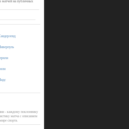
в матчей на публичных
 Сандерленд
Ливерпуль
Бернли
рнли
Лидс
нии - каждому поклоннику
истику матча с описанием
мире спорта.