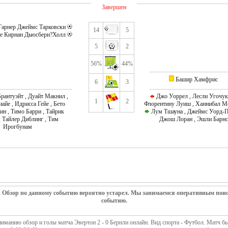
Завершен
 Гарнер Джеймс Тарковски
14
5
йе Кирнан Дьюсбери?Холл
5
2
56%
44%
Башир Хамфрис
6
3
рантуэйт , Дуайт Макнил ,
Джо Уоррел , Лесли Угочук
1
2
йе , Идрисса Гейе , Бето
Флорентину Луиш , Ханнибал М
н , Тимо Барри , Тайрик
Лум Тшауна , Джеймс Уорд-Пр
 Тайлер Диблинг , Тим
Джош Лоран , Эшли Барнс
Ирогбунам
. Обзор по данному событию вероятно устарел. Мы занимаемся оперативным пои
событию.
иманию обзор и голы матча Эвертон 2 - 0 Бернли онлайн. Вид спорта - Футбол. Матч бы