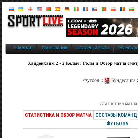
ГЛАВНАЯ
ТРАНСЛЯЦИИ
ОБЗОРЫ И ГОЛЫ
РЕЗУЛЬТА
Хайденхайм 2 - 2 Кельн : Голы и Обзор матча смот
Футбол ::
Бундеслига :
Статистика матча
СТАТИСТИКА И ОБЗОР МАТЧА
СОСТАВЫ КОМАНД
ФУТБОЛА