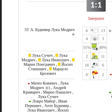
1:1
Завершен
55' А. Будимир Лука Модрич
6
13
4
3
51%
49%
Лука Сучич ,
Лука
2
11
Модрич ,
Лука Иванушеч ,
Марин Понграчич ,
Йосип
18
6
Станишич ,
Марцело
Брозович
0
2
Матео Ковачич , Лука
Модрич (c) , Андрей
Крамарич , Марио Пашалич ,
Лука Сучич
Ловро Майер , Иван
Перишич , Анте Будимир ,
Лука Иванушеч , Йосип