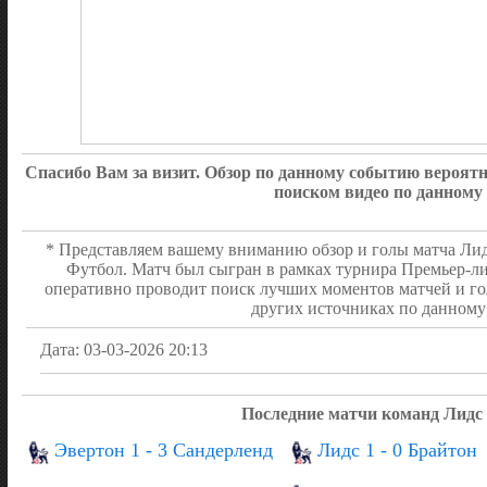
Спасибо Вам за визит. Обзор по данному событию вероя
поиском видео по данному
* Представляем вашему вниманию обзор и голы матча Лидс
Футбол. Матч был сыгран в рамках турнира Премьер-лиг
оперативно проводит поиск лучших моментов матчей и го
других источниках по данному 
Дата: 03-03-2026 20:13
Последние матчи команд Лидс
Эвертон 1 - 3 Сандерленд
Лидс 1 - 0 Брайтон