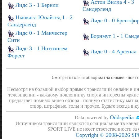
Астон Вилла 4 - 3
Лидс 3 - 1 Бернли
Сандерленд
Ньюкасл Юнайтед 1 - 2
Лидс 0 - 0 Брентфо
Сандерленд
Лидс 0 - 1 Манчестер
Борнмут 1 - 1 Санд
Сити
Лидс 3 - 1 Ноттингем
Лидс 0 - 4 Арсенал
Форест
Смотреть голы и обзор матча онлайн - повт
Несмотря на большой выбор прямых трансляций онлайн в инт
телевидении - каждому поклоннику спорта интересны яркие
предлагает помимо видео обзора - полную статистику матча 
створ, штрафные, голы и прочее. Будьте всегда в к
Oddspedia
Data powered by
Источником трансляций являются официальные тв канал
SPORT LIVE не несет ответственности за
Copyright © 2008-2026 S