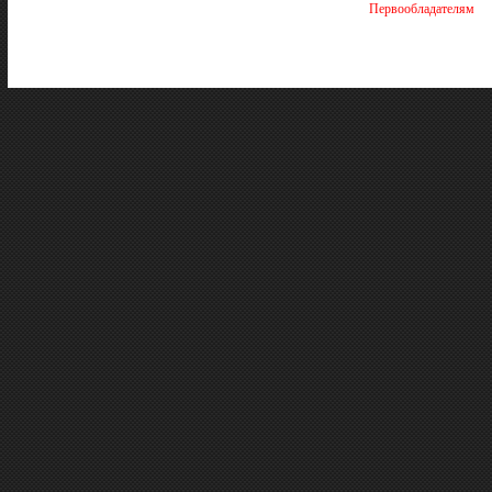
Первообладателям