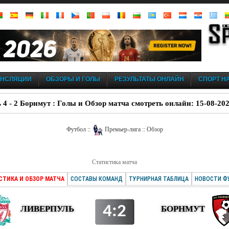
АНСЛЯЦИИ
ОБЗОРЫ И ГОЛЫ
РЕЗУЛЬТАТЫ ОНЛАЙН
СПОРТ НА
4 - 2 Борнмут : Голы и Обзор матча смотреть онлайн: 15-08-20
Футбол ::
Премьер-лига :: Обзор
Статистика матча
СТИКА И ОБЗОР МАТЧА
СОСТАВЫ КОМАНД
ТУРНИРНАЯ ТАБЛИЦА
НОВОСТИ Ф
4:2
ЛИВЕРПУЛЬ
БОРНМУТ