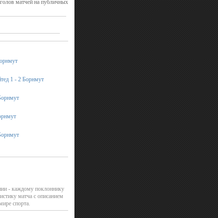
 голов матчей на публичных
Борнмут
ед 1 - 2 Борнмут
 Борнмут
Борнмут
 Борнмут
нии - каждому поклоннику
истику матча с описанием
мире спорта.