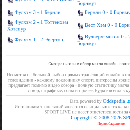
Борнмут
Фулхэм 3 - 1 Бернли
Бернли 0 - 0 Борнм
Фулхэм 2 - 1 Тоттенхэм
Вест Хэм 0 - 0 Бор
Хотспур
Вулверхэмптон 0 - 
Фулхэм 1 - 2 Эвертон
Борнмут
Смотреть голы и обзор матча онлайн - повт
Несмотря на большой выбор прямых трансляций онлайн в инт
телевидении - каждому поклоннику спорта интересны яркие
предлагает помимо видео обзора - полную статистику матча 
створ, штрафные, голы и прочее. Будьте всегда в к
Oddspedia
Data powered by
Источником трансляций являются официальные тв канал
SPORT LIVE не несет ответственности за
Copyright © 2008-2026 S
Первообладателям