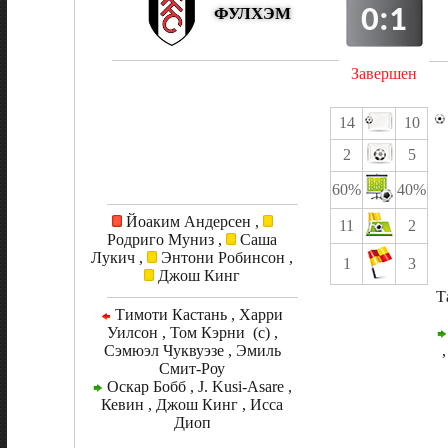
ФУЛХЭМ
0:1
Завершен
14
10
2
5
60%
40%
Йоаким Андерсен ,
11
2
Родриго Муниз ,
Саша
Лукич ,
Энтони Робинсон ,
1
3
Джош Кинг
Т
Тимоти Кастань , Харри
Уилсон , Том Кэрни (c) ,
Сэмюэл Чуквуэзе , Эмиль
Смит-Роу
Оскар Бобб , J. Kusi-Asare ,
Кевин , Джош Кинг , Исса
Диоп