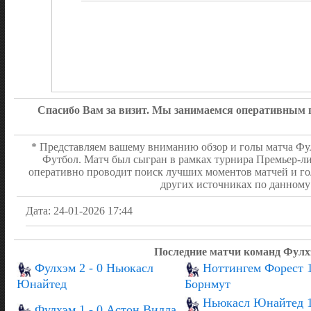
Спасибо Вам за визит. Мы занимаемся оперативным 
* Представляем вашему вниманию обзор и голы матча Фулх
Футбол. Матч был сыгран в рамках турнира Премьер-лиг
оперативно проводит поиск лучших моментов матчей и го
других источниках по данному 
Дата: 24-01-2026 17:44
Последние матчи команд Фулх
Фулхэм 2 - 0 Ньюкасл
Ноттингем Форест 1
Юнайтед
Борнмут
Ньюкасл Юнайтед 1
Фулхэм 1 - 0 Астон Вилла