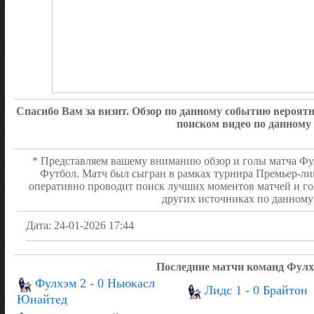
Спасибо Вам за визит. Обзор по данному событию вероя
поиском видео по данному
* Представляем вашему вниманию обзор и голы матча Фулх
Футбол. Матч был сыгран в рамках турнира Премьер-лиг
оперативно проводит поиск лучших моментов матчей и го
других источниках по данному 
Дата: 24-01-2026 17:44
Последние матчи команд Фулх
Фулхэм 2 - 0 Ньюкасл
Лидс 1 - 0 Брайтон
Юнайтед