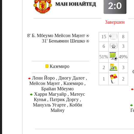
МАН ЮНАЙТЕД
2:0
Завершен
8' Б. Мбеумо Мейсон Маунт
15
8
31' Беньямин Шешко
6
3
51%
49%
Каземиро
2
3
Лени Йоро , Диогу Далот ,
1
2
Мейсон Маунт , Каземиро ,
Брайан Мбеумо
Харри Магуайр , Матеус
Кунья , Патрик Доргу ,
Мануэль Угарте , Кобби
Майну
Г