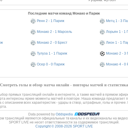
Последние матчи команд Монако и Париж
Ренн 2 - 1 Париж
Метц 1 - 3 П
Монако 2 - 1 Марсель
Лорьян 1 - 1
иж
Монако 2 - 0 Брест
Лион 1 - 1 П
Тулуза 1 - 1 Париж
Монако 2 - 3
Осер 0 - 0 Париж
Монако 4 - 0 
Смотреть голы и обзор матча онлайн - повторы матчей и статистика
бор прямых трансляций онлайн в интернете, а также матчей в прямом эфире
рта интересны яркие моменты матчей в повторе. Наша команда предлагает п
 с описанием всех характеристик - удары в створ, штрафные, голы и прочее. Б
рта.
Data powered by
Oddspedia
ом трансляций являются официальные тв каналы и их видеоканалы на видео
SPORT LIVE не несет ответственности за содержимое трансляций.
Copyright © 2008-2026 SPORT LIVE