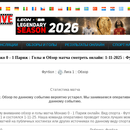
АНСЛЯЦИИ
ОБЗОРЫ И ГОЛЫ
РЕЗУЛЬТАТЫ ОНЛАЙН
СПОРТ НА
ко 0 - 1 Париж : Голы и Обзор матча смотреть онлайн: 1-11-2025 : Ф
Футбол ::
Лига 1 :: Обзор
Статистика матча
т. Обзор по данному событию вероятно устарел. Мы занимаемся оператив
данному событию.
 вниманию обзор и голы матча Монако 0 - 1 Париж онлайн. Вид спорта - Фут
 1 и состоялся 1-11-25. Наша команда оперативно проводит поиск лучших мом
матчей на публичных хостингах или других источниках по данному виду спорта
40
Рубрика: Футбол