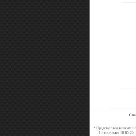
Спа
* Представляем вашему вни
1 и состоялся 10-05-26