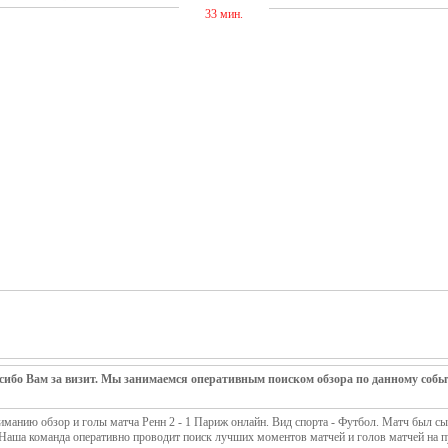
33 мин.
сибо Вам за визит. Мы занимаемся оперативным поиском обзора по данному собы
манию обзор и голы матча Ренн 2 - 1 Париж онлайн. Вид спорта - Футбол. Матч был сы
. Наша команда оперативно проводит поиск лучших моментов матчей и голов матчей на 