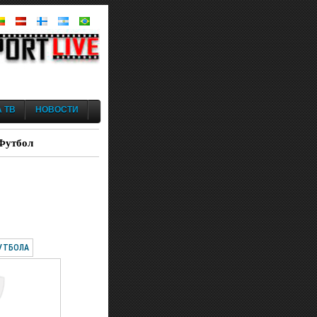
 ТВ
НОВОСТИ
 Футбол
УТБОЛА