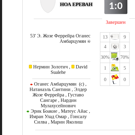
1:0
НОА ЕРЕВАН
Завершен
53' Э. Жозе Феррейра Оганес
13
9
Амбарцумян
4
3
30%
70%
Нермин Золотич ,
David
1
5
Sualehe
0
0
Оганес Амбарцумян (c) ,
Натанаэль Сантини , Элдер
Жозе Феррейра , Густаво
Сангаре , Нардин
Мулахусейнович
Эрик Боакие , Матеус Айас ,
Имран Улад Омар , Гонсалу
Силва , Марин Яколиш