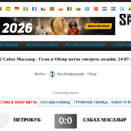
АНСЛЯЦИИ
ОБЗОРЫ И ГОЛЫ
РЕЗУЛЬТАТЫ ОНЛАЙН
СПОРТ НА
 2 Сабах Масазыр : Голы и Обзор матча смотреть онлайн: 24-07-
Футбол ::
Лига Конференций :: Обзор
Статистика матча
СТИКА И ОБЗОР МАТЧА
СОСТАВЫ КОМАНД
ТУРНИРНАЯ ТАБЛИЦА
НОВОСТИ Ф
0:0
ПЕТРОКУБ
САБАХ МАСАЗЫР