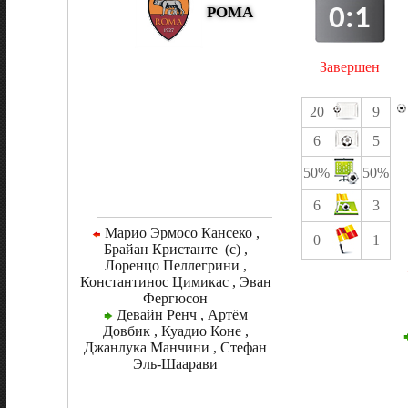
0:1
РОМА
Завершен
20
9
6
5
50%
50%
6
3
Марио Эрмосо Кансеко ,
0
1
Брайан Кристанте (c) ,
Лоренцо Пеллегрини ,
Константинос Цимикас , Эван
Фергюсон
Девайн Ренч , Артём
Довбик , Куадио Коне ,
Джанлука Манчини , Стефан
Эль-Шаарави