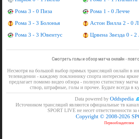
Рома 3 - 0 Пиза
Рома 1 - 0 Лечче
Рома 3 - 3 Болонья
Астон Вилла 2 - 0 
Рома 3 - 3 Ювентус
Црвена Звезда 0 - 2
Смотреть голы и обзор матча онлайн - повт
Несмотря на большой выбор прямых трансляций онлайн в инт
телевидении - каждому поклоннику спорта интересны яркие
предлагает помимо видео обзора - полную статистику матча 
створ, штрафные, голы и прочее. Будьте всегда в к
Oddspedia
Data powered by
Источником трансляций являются официальные тв канал
SPORT LIVE не несет ответственности за
Copyright © 2008-2026 S
Первообладателям