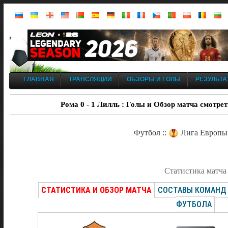
ГЛАВНАЯ
ТРАНСЛЯЦИИ
ОБЗОРЫ И ГОЛЫ
РЕЗУЛЬТА
Рома 0 - 1 Лилль : Голы и Обзор матча смотрет
Футбол ::
Лига Европы 
Статистика матча
СТАТИСТИКА И ОБЗОР МАТЧА
СОСТАВЫ КОМАНД
ФУТБОЛА