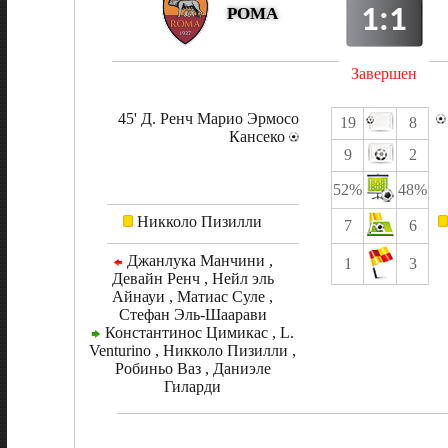
1:1
РОМА
Завершен
45' Д. Ренч Марио Эрмосо
19
8
Кансеко
9
2
52%
48%
Никколо Пизилли
7
6
Джанлука Манчини ,
1
3
Девайн Ренч , Нейл эль
Айнауи , Матиас Суле ,
Стефан Эль-Шаарави
Константинос Цимикас , L.
Venturino , Никколо Пизилли ,
Робиньо Ваз , Даниэле
Гиларди