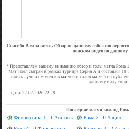
Спасибо Вам за визит. Обзор по данному событию вероя
поиском видео по данному
* Представляем вашему вниманию обзор и голы матча Рома 1 
Матч был сыгран в рамках турнира Серия А и состоялся 18-
поиск лучших моментов матчей и голов матчей на публич
данному виду спорт
Дата: 22-02-2026 22:28
Последние матчи команд Ром
Фиорентина 1 - 1 Аталанта
Рома 2 - 0 Лацио
Рома 4 - 0 Фиорентина
Кальяри 3 - 2 Атала