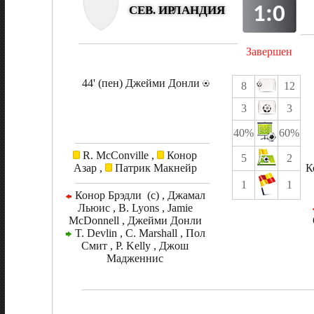
1:0
СЕВ. ИРЛАНДИЯ
Завершен
44' (пен) Джейми Донли
8
12
3
3
40%
60%
R. McConville ,
Конор
5
2
Азар ,
Патрик Макнейр
К
1
1
Конор Брэдли (c) , Джамал
Льюис , B. Lyons , Jamie
McDonnell , Джейми Донли
T. Devlin , C. Marshall , Пол
Смит , P. Kelly , Джош
Мадженнис