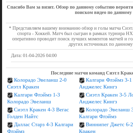
Спасибо Вам за визит. Обзор по данному событию вероя
ПЕРВЫЙ ПЕРИОД
0:0
поиском видео по данному
ВТОРОЙ ПЕРИОД
3:1
* Представляем вашему вниманию обзор и голы матча Сиэт
спорта - Хоккей. Матч был сыгран в рамках турнира НХ
оперативно проводит поиск лучших моментов матчей и го
других источниках по данному 
Дата: 01-04-2026 04:00
Последние матчи команд Сиэтл Крак
Колорадо Эвеланш 2-0
Калгари Флэймз 3-1
Сиэтл Кракен
Анджелес Кингз
Калгари Флэймз 1-3
Сиэтл Кракен 3-5 Л
Колорадо Эвеланш
Анджелес Кингз
Сиэтл Кракен 4-3 Вегас
Колорадо Эвеланш 
Голден Найтс
Калгари Флэймз
Даллас Старз 4-3 Калгари
Виннипег Джетс 6-2
Флэймз
Кракен