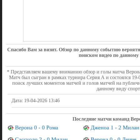
Спасибо Вам за визит. Обзор по данному событию вероя
поиском видео по данному
* Представляем вашему вниманию обзор и голы матча Верона 
Матч был сыгран в рамках турнира Серия А и состоялся 19-
поиск лучших моментов матчей и голов матчей на публич
данному виду спорт
Дата: 19-04-2026 13:46
Последние матчи команд Вер
Верона 0 - 0 Рома
Дженоа 1 - 2 Милан
Сассуоло 2 - 0 Милан
Верона 0 - 0 Лечче