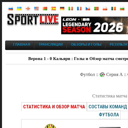
ГЛАВНАЯ
ТРАНСЛЯЦИИ
ОБЗОРЫ И ГОЛЫ
РЕЗУЛЬТА
Верона 1 - 0 Кальяри : Голы и Обзор матча смотр
Футбол ::
Серия А ::
Статистика матча
СТАТИСТИКА И ОБЗОР МАТЧА
СОСТАВЫ КОМАНД
ФУТБОЛА