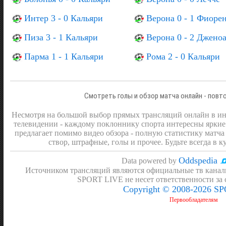
Интер 3 - 0 Кальяри
Верона 0 - 1 Фиоре
Пиза 3 - 1 Кальяри
Верона 0 - 2 Джено
Парма 1 - 1 Кальяри
Рома 2 - 0 Кальяри
Смотреть голы и обзор матча онлайн - повт
Несмотря на большой выбор прямых трансляций онлайн в инт
телевидении - каждому поклоннику спорта интересны яркие
предлагает помимо видео обзора - полную статистику матча 
створ, штрафные, голы и прочее. Будьте всегда в к
Oddspedia
Data powered by
Источником трансляций являются официальные тв канал
SPORT LIVE не несет ответственности за
Copyright © 2008-2026 S
Первообладателям