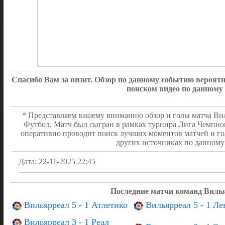
Спасибо Вам за визит. Обзор по данному событию вероя
поиском видео по данному
* Представляем вашему вниманию обзор и голы матча Виль
Футбол. Матч был сыгран в рамках турнира Лига Чемпион
оперативно проводит поиск лучших моментов матчей и го
других источниках по данному 
Дата: 22-11-2025 22:45
Последние матчи команд Виль
Вильярреал 5 - 1 Атлетико
Вильярреал 5 - 1 Ле
Вильярреал 3 - 1 Реал