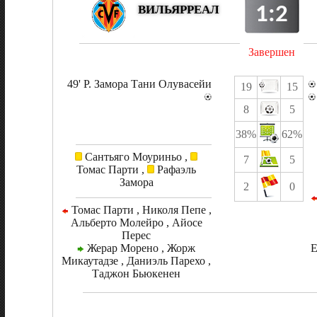
1:2
ВИЛЬЯРРЕАЛ
Завершен
49' Р. Замора Тани Олувасейи
19
15
8
5
38%
62%
Сантьяго Моуриньо ,
7
5
Томас Парти ,
Рафаэль
Замора
2
0
Томас Парти , Николя Пепе ,
Альберто Молейро , Айосе
Перес
Жерар Морено , Жорж
Е
Микаутадзе , Даниэль Парехо ,
Таджон Бьюкенен