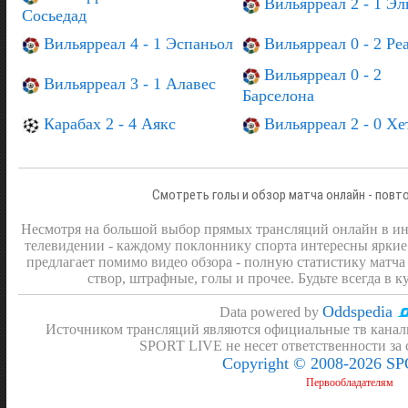
Вильярреал 2 - 1 Эл
Сосьедад
Вильярреал 4 - 1 Эспаньол
Вильярреал 0 - 2 Ре
Вильярреал 0 - 2
Вильярреал 3 - 1 Алавес
Барселона
Карабах 2 - 4 Аякс
Вильярреал 2 - 0 Хе
Смотреть голы и обзор матча онлайн - повт
Несмотря на большой выбор прямых трансляций онлайн в инт
телевидении - каждому поклоннику спорта интересны яркие
предлагает помимо видео обзора - полную статистику матча 
створ, штрафные, голы и прочее. Будьте всегда в к
Oddspedia
Data powered by
Источником трансляций являются официальные тв канал
SPORT LIVE не несет ответственности за
Copyright © 2008-2026 S
Первообладателям