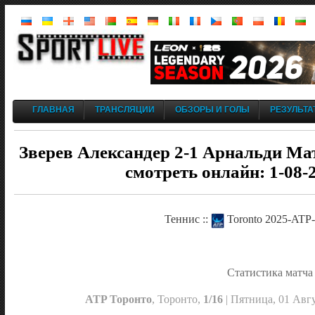
ГЛАВНАЯ
ТРАНСЛЯЦИИ
ОБЗОРЫ И ГОЛЫ
РЕЗУЛЬТА
Зверев Александер 2-1 Арнальди Мат
смотреть онлайн: 1-08-
Теннис ::
Toronto 2025-ATP-
Статистика матча
ATP Торонто
, Торонто,
1/16
| Пятница, 01 Авгу