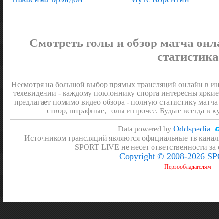
Смотреть голы и обзор матча онл
статистика
Несмотря на большой выбор прямых трансляций онлайн в инт
телевидении - каждому поклоннику спорта интересны яркие
предлагает помимо видео обзора - полную статистику матча 
створ, штрафные, голы и прочее. Будьте всегда в к
Oddspedia
Data powered by
Источником трансляций являются официальные тв канал
SPORT LIVE не несет ответственности за
Copyright © 2008-2026 S
Первообладателям