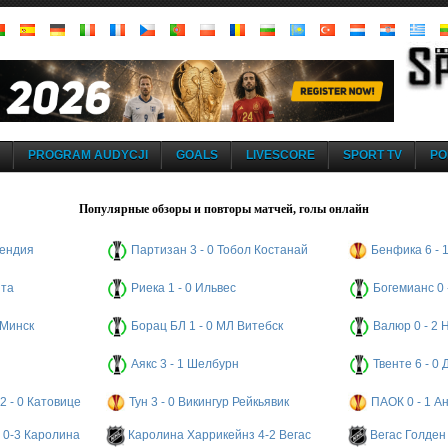
PROGRAM AUDYCJI
GOALS
LIVESCORE
SPORT TV
PO
Популярные обзоры и повторы матчей, голы онлайн
кендия
Партизан 3 - 0 Тобол Костанай
Бенфика 6 - 
ита
Риека 1 - 0 Ильвес
Богемианс 0
 Минск
Борац БЛ 1 - 0 МЛ Витебск
Валюр 0 - 2
Аякс 3 - 1 Шелбурн
Твенте 6 - 0
2 - 0 Катовице
Тун 3 - 0 Викингур Рейкьявик
ПАОК 0 - 1 А
 0-3 Каролина
Каролина Харрикейнз 4-2 Вегас
Вегас Голден