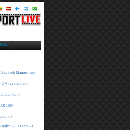
MOC
1 Харт оф Мидлотиан
 - 2 Мидтъюлланн
 Норшелланн
 ДАК 1904
ндерлехт
 Найтс 3-5 Каролина