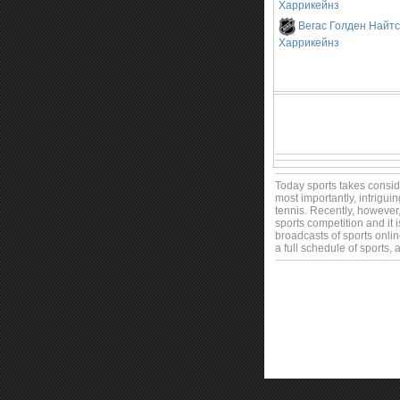
Харрикейнз
Вегас Голден Найтс
Харрикейнз
Today sports takes consider
most importantly, intrigui
tennis. Recently, however,
sports competition and it i
broadcasts of sports onlin
a full schedule of sports,