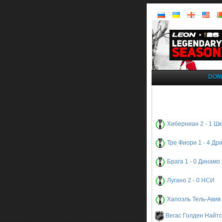
DOM
Хиберниан 2 - 1 Ш
Тре Фиори 1 - 4 Др
Брага 1 - 0 Динамо
Лугано 2 - 0 НСИ
Хапоэль Тель-Авив 
Вегас Голден Найтс