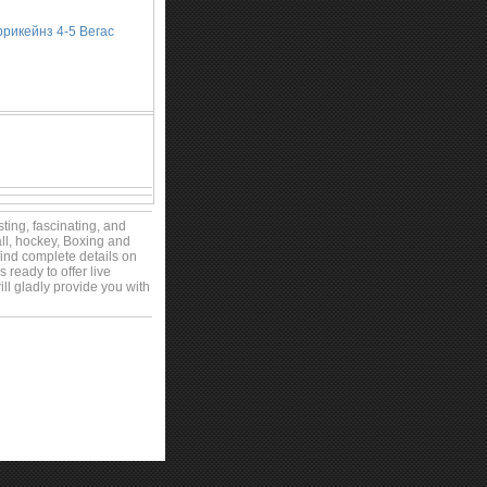
рикейнз 4-5 Вегас
sting, fascinating, and
all, hockey, Boxing and
find complete details on
 ready to offer live
ll gladly provide you with