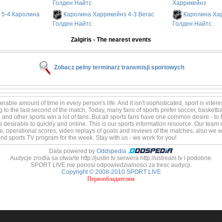
Голден Найтс
Харрикейнз
 5-4 Каролина
Каролина Харрикейнз 4-3 Вегас
Каролина Хар
Голден Найтс
Голден Найтс
Zalgiris - The nearest events
Zobacz pelny terminarz transmisji sportowych
able amount of time in every person's life. And it isn't sophisticated, sport is intere
ng to the last second of the match. Today, many fans of sports prefer soccer, basketb
 and other sports win a lot of fans. But all sports fans have one common desire - to 
s desirable to quickly and online. This is our sports information resource. Our team is
e, operational scores, video replays of goals and reviews of the matches, also we wi
 and sports TV program for the week. Stay with us - we work for you!
Data powered by
Oddspedia
Audycje zrodla sa otwarte http://justin.tv serwera http://ustream.tv i podobne.
SPORT LIVE nie ponosi odpowiedzialnosci za tresc audycji.
Copyright © 2008-2010 SPORT LIVE
Первообладателям