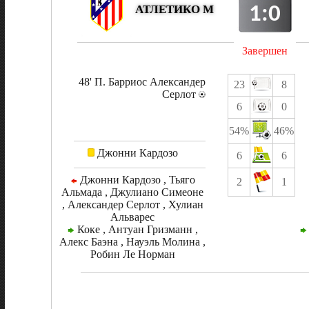
1:0
АТЛЕТИКО М
Завершен
48' П. Барриос Александер
23
8
Серлот
6
0
54%
46%
Джонни Кардозо
6
6
Джонни Кардозо , Тьяго
2
1
Альмада , Джулиано Симеоне
, Александер Серлот , Хулиан
Альварес
Коке , Антуан Гризманн ,
Алекс Баэна , Науэль Молина ,
Робин Ле Норман