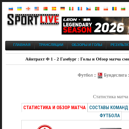
ГЛАВНАЯ
ТРАНСЛЯЦИИ
ОБЗОРЫ И ГОЛЫ
РЕЗУЛЬТА
Айнтрахт Ф 1 - 2 Гамбург : Голы и Обзор матча смо
Футбол ::
Бундеслига :
Статистика матча
СТАТИСТИКА И ОБЗОР МАТЧА
СОСТАВЫ КОМАНД
ФУТБОЛА