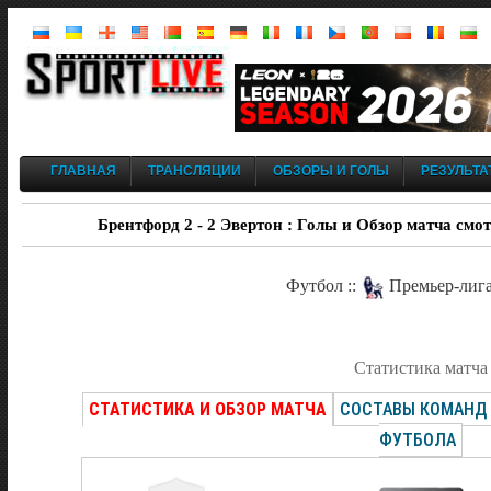
ГЛАВНАЯ
ТРАНСЛЯЦИИ
ОБЗОРЫ И ГОЛЫ
РЕЗУЛЬТА
Брентфорд 2 - 2 Эвертон : Голы и Обзор матча смот
Футбол ::
Премьер-лига 
Статистика матча
СТАТИСТИКА И ОБЗОР МАТЧА
СОСТАВЫ КОМАНД
ФУТБОЛА