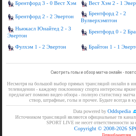
Брентфорд 3 - 0 Вест Хэм
Вест Хэм 2 - 1 Эве
Брентфорд 2 - 2
Брентфорд 2 - 2 Эвертон
Вулверхэмптон
Ньюкасл Юнайтед 2 - 3
Брентфорд 0 - 2 Бр
Эвертон
Фулхэм 1 - 2 Эвертон
Брайтон 1 - 1 Эвер
Смотреть голы и обзор матча онлайн - повт
Несмотря на большой выбор прямых трансляций онлайн в инт
телевидении - каждому поклоннику спорта интересны яркие
предлагает помимо видео обзора - полную статистику матча 
створ, штрафные, голы и прочее. Будьте всегда в к
Oddspedia
Data powered by
Источником трансляций являются официальные тв канал
SPORT LIVE не несет ответственности за
Copyright © 2008-2026 S
Первообладателям