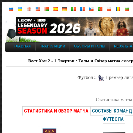
ГЛАВНАЯ
ТРАНСЛЯЦИИ
ОБЗОРЫ И ГОЛЫ
РЕЗУЛЬТА
Вест Хэм 2 - 1 Эвертон : Голы и Обзор матча смот
Футбол ::
Премьер-лига 
Статистика матча
СТАТИСТИКА И ОБЗОР МАТЧА
СОСТАВЫ КОМАНД
ФУТБОЛА