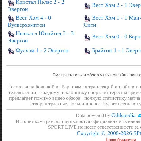
Кристал Пэлас 2 - 2
Вест Хэм 2 - 1 Эве
Эвертон
Вест Хэм 4 - 0
Вест Хэм 1 - 1 Ман
Вулверхэмптон
Сити
Ньюкасл Юнайтед 2 - 3
Вест Хэм 0 - 0 Бор
Эвертон
Фулхэм 1 - 2 Эвертон
Брайтон 1 - 1 Эвер
Смотреть голы и обзор матча онлайн - повт
Несмотря на большой выбор прямых трансляций онлайн в инт
телевидении - каждому поклоннику спорта интересны яркие
предлагает помимо видео обзора - полную статистику матча 
створ, штрафные, голы и прочее. Будьте всегда в к
Oddspedia
Data powered by
Источником трансляций являются официальные тв канал
SPORT LIVE не несет ответственности за
Copyright © 2008-2026 S
Первообладателям