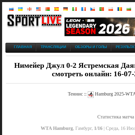
ГЛАВНАЯ
ТРАНСЛЯЦИИ
ОБЗОРЫ И ГОЛЫ
РЕЗУЛЬТА
Нимейер Джул 0-2 Ястремская Даян
смотреть онлайн: 16-07-
Теннис ::
Hamburg 2025-WTA-
Статистика матча
WTA Hamburg
, Гамбург,
1/16
| Среда, 16 Июл