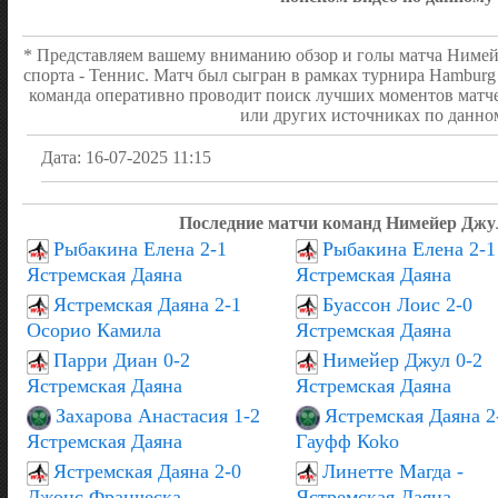
* Представляем вашему вниманию обзор и голы матча Нимей
спорта - Теннис. Матч был сыгран в рамках турнира Hamburg
команда оперативно проводит поиск лучших моментов матче
или других источниках по данном
Дата: 16-07-2025 11:15
Последние матчи команд Нимейер Джу
Рыбакина Елена 2-1
Рыбакина Елена 2-1
Ястремская Даяна
Ястремская Даяна
Ястремская Даяна 2-1
Буассон Лоис 2-0
Осорио Камила
Ястремская Даяна
Парри Диан 0-2
Нимейер Джул 0-2
Ястремская Даяна
Ястремская Даяна
Захарова Анастасия 1-2
Ястремская Даяна 2
Ястремская Даяна
Гауфф Коko
Ястремская Даяна 2-0
Линетте Магда -
Джонс Франческа
Ястремская Даяна