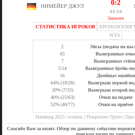
0:2
НИМЕЙЕР ДЖУЛ
4:6 3:6
Закончен
СТАТИСТИКА ИГРОКОВ
ХРОНОЛОГИЯ 
WTA
2
Эйсы (подача на выл
65
Выигранные очк
7
Выигранные гейм
5/14
Выигранные брейк-п
16
Двойные ошибки
64% (18/28)
Выигрыш первой по
20% (7/35)
Выигрыш второй по
40% (25/63)
Очки на подаче
52% (40/77)
Очки на приёме
Hamburg 2025 | women, | Покрытие: Грунт | При
Спасибо Вам за визит. Обзор по данному событию вероя
поиском видео по данному