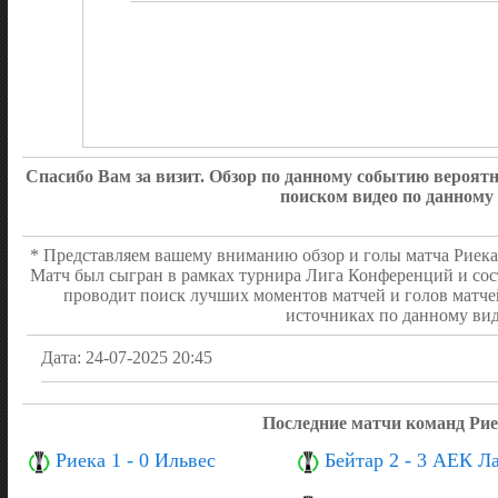
Спасибо Вам за визит. Обзор по данному событию вероя
поиском видео по данному
* Представляем вашему вниманию обзор и голы матча Риека 
Матч был сыгран в рамках турнира Лига Конференций и сост
проводит поиск лучших моментов матчей и голов матче
источниках по данному вид
Дата: 24-07-2025 20:45
Последние матчи команд Ри
Риека 1 - 0 Ильвес
Бейтар 2 - 3 АЕК Л