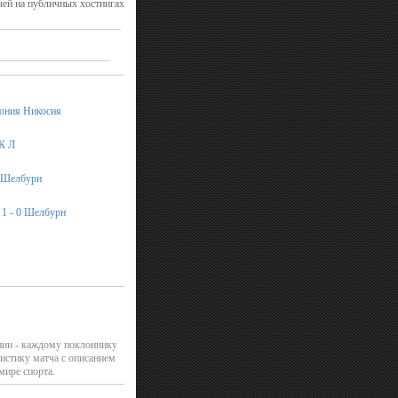
чей на публичных хостингах
мония Никосия
ЕК Л
0 Шелбурн
 1 - 0 Шелбурн
нии - каждому поклоннику
истику матча с описанием
мире спорта.