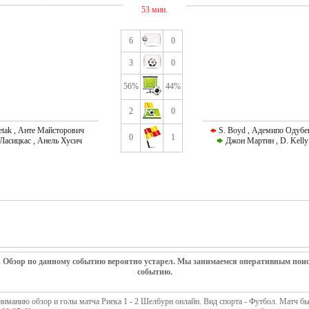
53 мин.
6
0
3
0
56%
44%
2
0
tak , Анте Майсторович
S. Boyd , Адемипо Одубе
0
1
асицкас , Анель Хусич
Джон Мартин , D. Kelly
. Обзор по данному событию вероятно устарел. Мы занимаемся оперативным пои
событию.
иманию обзор и голы матча Риека 1 - 2 Шелбурн онлайн. Вид спорта - Футбол. Матч бы