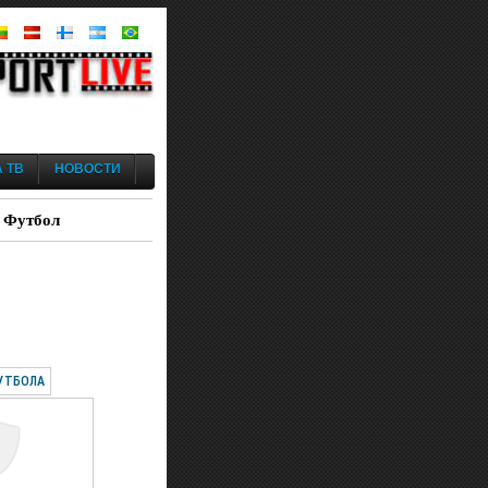
 ТВ
НОВОСТИ
: Футбол
УТБОЛА