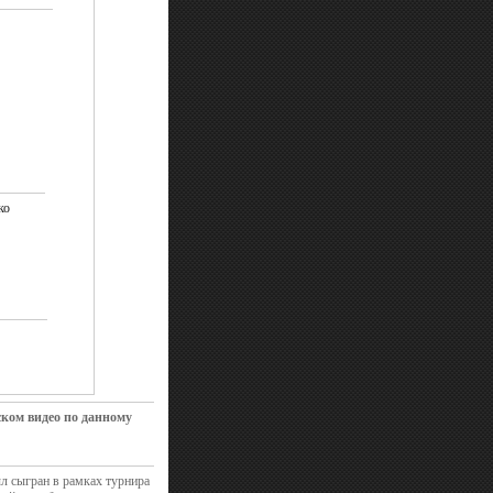
ко
ском видео по данному
л сыгран в рамках турнира