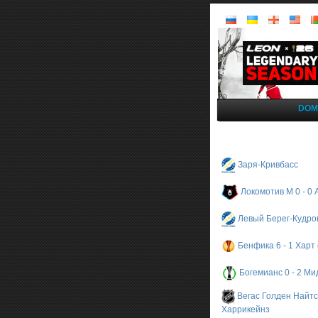
DOM
Заря-Кривбасс
Локомотив М 0 - 0 
Левый Берег-Кудро
Бенфика 6 - 1 Хар
Богемианс 0 - 2 М
Вегас Голден Найтс
Харрикейнз