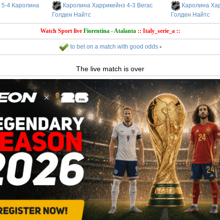
 5-4 Каролина
Каролина Харрикейнз 4-3 Вегас
Каролина Хар
Голден Найтс
Голден Найтс
Watch Sport live
Fiorentina - Atalanta
:: Italy_serie_a ::
to bet on a match with good odds
-
The live match is over