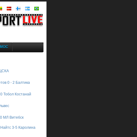
MOC
 ЦСКА
тов 0 - 2 Балтика
 0 Тобол Костанай
Ильвес
 0 МЛ Витебск
 Найтс 3-5 Каролина