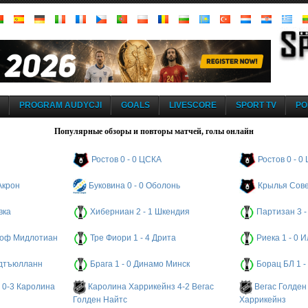
PROGRAM AUDYCJI
GOALS
LIVESCORE
SPORT TV
PO
Популярные обзоры и повторы матчей, голы онлайн
Ростов 0 - 0 ЦСКА
Ростов 0 - 0
Акрон
Буковина 0 - 0 Оболонь
Крылья Сове
вка
Хиберниан 2 - 1 Шкендия
Партизан 3 -
т оф Мидлотиан
Тре Фиори 1 - 4 Дрита
Риека 1 - 0 
идтъюлланн
Брага 1 - 0 Динамо Минск
Борац БЛ 1 -
 0-3 Каролина
Каролина Харрикейнз 4-2 Вегас
Вегас Голден
Голден Найтс
Харрикейнз