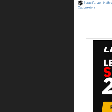
Вегас Голден Найтс
Харрикейнз