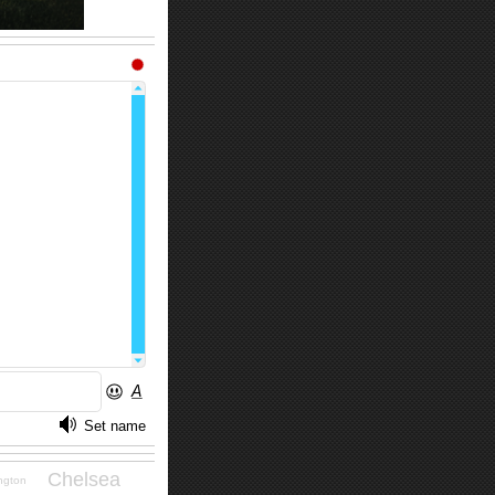
Chelsea
ngton