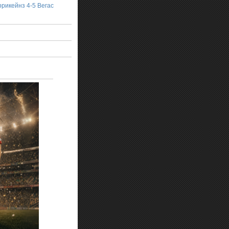
рикейнз 4-5 Вегас