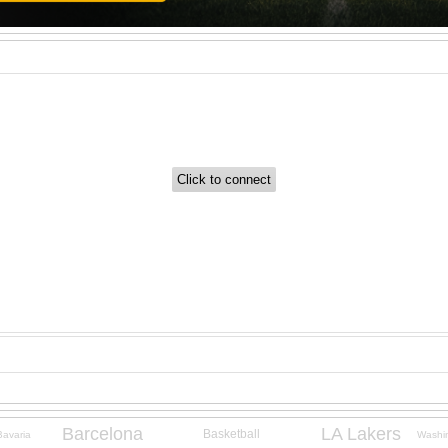
Barcelona
LA Lakers
Basketball
Bavaria
Washi