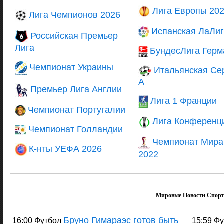
Лига Европы 20
Лига Чемпионов 2026
Испанская ЛаЛиг
Российская Премьер
Лига
БундесЛига Герм
Чемпионат Украины
Итальянская Се
А
Премьер Лига Англии
Лига 1 Франции
Чемпионат Португалии
Лига Конференц
Чемпионат Голландии
Чемпионат Мира
К-нты УЕФА 2026
2022
Мировые Новости Спорт
Бруно Гимараэс готов быть
16:00 Футбол
15:59 Ф